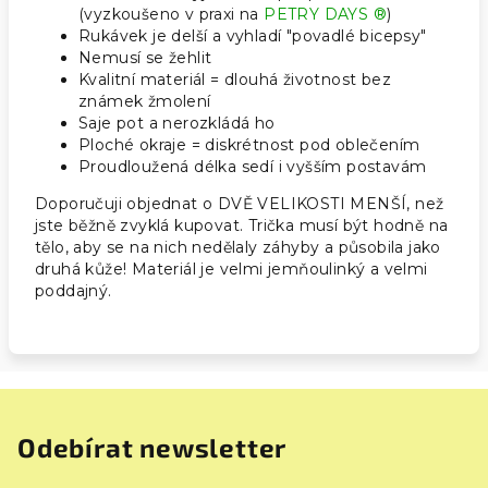
(vyzkoušeno v praxi na
PETRY DAYS ®
)
Rukávek je delší a vyhladí "povadlé bicepsy"
Nemusí se žehlit
Kvalitní materiál = dlouhá životnost bez
známek žmolení
Saje pot a nerozkládá ho
Ploché okraje = diskrétnost pod oblečením
Proudloužená délka sedí i vyšším postavám
Doporučuji objednat o DVĚ VELIKOSTI MENŠÍ, než
jste běžně zvyklá kupovat. Trička musí být hodně na
tělo, aby se na nich nedělaly záhyby a působila jako
druhá kůže! Materiál je velmi jemňoulinký a velmi
poddajný.
Odebírat newsletter