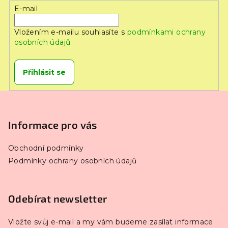
E-mail
Vložením e-mailu souhlasíte s
podmínkami ochrany
osobních údajů.
Přihlásit se
Z
á
p
Informace pro vás
a
Obchodní podmínky
t
Podmínky ochrany osobních údajů
í
Odebírat newsletter
Vložte svůj e-mail a my vám budeme zasílat informace