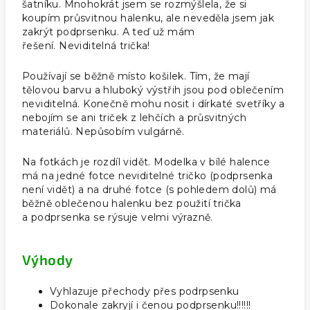
šatníku. Mnohokrát jsem se rozmýšlela, že si
koupím průsvitnou halenku, ale neveděla jsem jak
zakrýt podprsenku. A teď už mám
řešení. Neviditelná trička!
Používají se běžně místo košilek. Tím, že mají
tělovou barvu a hluboký výstřih jsou pod oblečením
neviditelná. Konečně mohu nosit i dírkaté svetříky a
nebojím se ani triček z lehčích a průsvitných
materiálů. Nepůsobím vulgárně.
Na fotkách je rozdíl vidět. Modelka v bílé halence
má na jedné fotce neviditelné tričko (podprsenka
není vidět) a na druhé fotce (s pohledem dolů) má
běžně oblečenou halenku bez použití trička
a podprsenka se rýsuje velmi výrazně.
Výhody
Vyhlazuje přechody přes podrpsenku
Dokonale zakryjí i čenou podprsenku!!!!!!