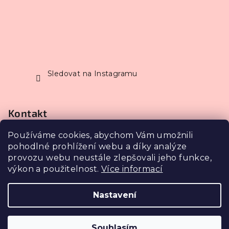
Sledovat na Instagramu
Kontakt
Používáme cookies, abychom Vám umožnili
info
@
petrasestakova.cz
pohodlné prohlížení webu a díky analýze
602 355 544
provozu webu neustále zlepšovali jeho funkce,
výkon a použitelnost.
Více informací
Nastavení
Copyright 2026
Make-up studio Šestá krása s.r.o.
.
Všechna práva vyhrazena.
Upravit nastavení
cookies
Souhlasím