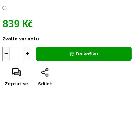
839 Kč
Měrná
Zvolte variantu
cena:
−
+
Do košíku
Zeptat se
Sdílet