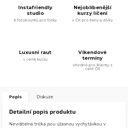
Instafriendly
Nejoblíbenější
studio
kurzy líčení
6 fotokoutků pro fotky
v ČR pro ženy a dívky
Luxusní raut
Víkendové
termíny
v ceně kurzu
vhodné pro klienty z
celé ČR
Popis
Diskuze
Detailní popis produktu
Neviditelná trička jsou úžasnou vychytávkou v