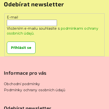
Odebírat newsletter
E-mail
Vložením e-mailu souhlasíte s
podmínkami ochrany
osobních údajů.
Přihlásit se
Z
á
p
Informace pro vás
a
Obchodní podmínky
t
Podmínky ochrany osobních údajů
í
Odebírat newsletter