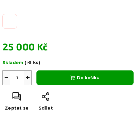
25 000 Kč
Měrná
Skladem
(>5 ks)
cena:
−
+
Do košíku
Zeptat se
Sdílet