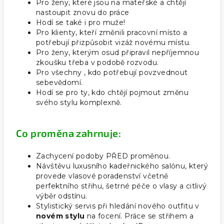
Pro ženy, které jsou na mateřské a chtějí
nastoupit znovu do práce
Hodí se také i pro muže!
Pro klienty, kteří změnili pracovní místo a
potřebují přizpůsobit vizáž novému místu.
Pro ženy, kterým osud připravil nepříjemnou
zkoušku třeba v podobě rozvodu.
Pro všechny , kdo potřebují povzvednout
sebevědomí.
Hodí se pro ty, kdo chtějí pojmout změnu
svého stylu komplexně.
Co proměna zahrnuje:
Zachycení podoby PŘED proměnou.
Návštěvu luxusního kadeřnického salónu, který
provede vlasové poradenství včetně
perfektního střihu, šetrné péče o vlasy a citlivý
výběr odstínu.
Stylistický servis při hledání nového outfitu v
novém stylu
na focení.
Práce se střihem a