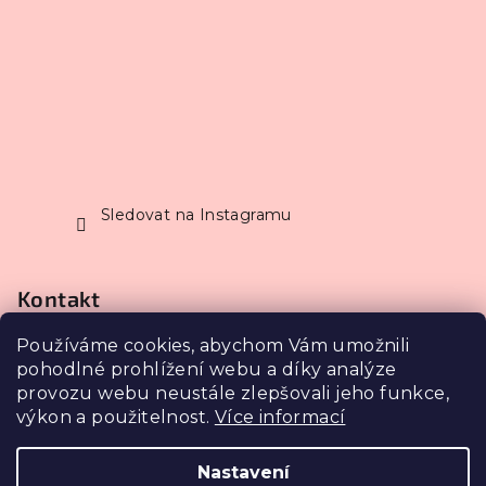
Sledovat na Instagramu
Kontakt
Používáme cookies, abychom Vám umožnili
info
@
petrasestakova.cz
pohodlné prohlížení webu a díky analýze
602 355 544
provozu webu neustále zlepšovali jeho funkce,
výkon a použitelnost.
Více informací
Nastavení