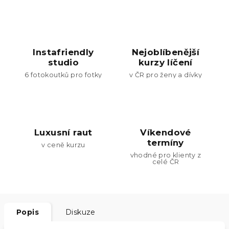
Instafriendly
Nejoblíbenější
studio
kurzy líčení
6 fotokoutků pro fotky
v ČR pro ženy a dívky
Luxusní raut
Víkendové
termíny
v ceně kurzu
vhodné pro klienty z
celé ČR
Popis
Diskuze