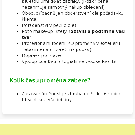
siluetou umí dělat zázraky. (Pozor cena
nezahrnuje samotný nákup oblečení!)
Oběd, případně jen občerstvení dle požadavku
klienta.
Poradenství v péči o pleť.
Foto make-up, který
rozsvítí a podtrhne vaši
tvář
.
Profesionální focení PO proměně v exteriéru
nebo interiéru (záleží na počasí).
Doprava po Praze
Výstup cca 15-ti fotografií ve vysoké kvalitě
Kolik času proměna zabere?
Časová náročnost je zhruba od 9 do 16 hodin.
Ideální jsou všední dny.