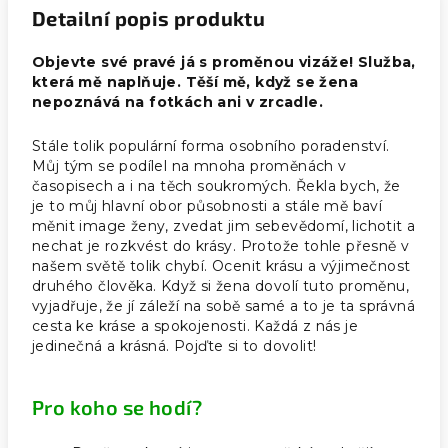
Detailní popis produktu
Objevte své pravé já s proměnou vizáže! Služba,
která mě naplňuje. Těší mě, když se žena
nepoznává na fotkách ani v zrcadle.
Stále tolik populární forma osobního poradenství.
Můj tým se podílel na mnoha proměnách v
časopisech a i na těch soukromých. Řekla bych, že
je to můj hlavní obor působnosti a stále mě baví
měnit image ženy, zvedat jim sebevědomí, lichotit a
nechat je rozkvést do krásy. Protože tohle přesně v
našem světě tolik chybí. Ocenit krásu a výjimečnost
druhého člověka. Když si žena dovolí tuto proměnu,
vyjadřuje, že jí záleží na sobě samé a to je ta správná
cesta ke kráse a spokojenosti. Každá z nás je
jedinečná a krásná. Pojďte si to dovolit!
Pro koho se hodí?