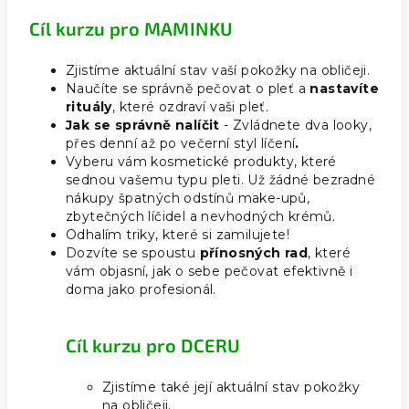
Cíl kurzu pro MAMINKU
Zjistíme aktuální stav vaší pokožky na obličeji.
Naučíte se správně pečovat o pleť a
nastavíte
rituály
, které ozdraví vaši pleť.
Jak se správně nalíčit
- Zvládnete dva looky,
přes denní až po večerní styl líčení
.
Vyberu vám kosmetické produkty, které
sednou vašemu typu pleti. Už žádné bezradné
nákupy špatných odstínů make-upů,
zbytečných líčidel a nevhodných krémů.
Odhalím triky, které si zamilujete!
Dozvíte se spoustu
přínosných rad
, které
vám objasní, jak o sebe pečovat efektivně i
doma jako profesionál.
Cíl kurzu pro DCERU
Zjistíme také její aktuální stav pokožky
na obličeji.