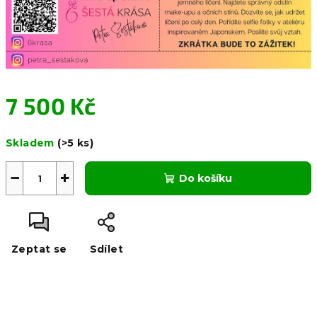
7 500 Kč
Měrná
Skladem
(>5 ks)
cena:
−
+
Do košíku
Zeptat se
Sdílet