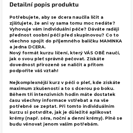
Detailní popis produktu
Potřebujete, aby se dcera naučila líčit a
zjišťujete, že ani vy sama tomu moc nedáte?
Vyhovuje vám individuální péče? Dáváte raději
přednost osobní péči před skupinovou? Co to
všechno spojit do příjemného balíčku MAMINKA
a jedna DCERA.
Nový formát kurzu líčení, který VÁS OBĚ naučí,
jak o svou pleť správně pečovat. Získáte
dovednost přirozeně se nalíčit a přitom
podpoříte váš vztah!
Nejkomplexnější kurz v péči o pleť, kde získáte
maximum zkušeností a to s dcerou po boku.
Během tří intenzivních hodin máte dostatek
času všechny informace vstřebat a na vše
potřebné se zeptat. Při tomto individuálním
kurzu si potvrdíte, jak je důležité aplikovat
krémy (např. séra, noční a denní krémy). Plně se
budu věnovat jenom vašim potřebám.