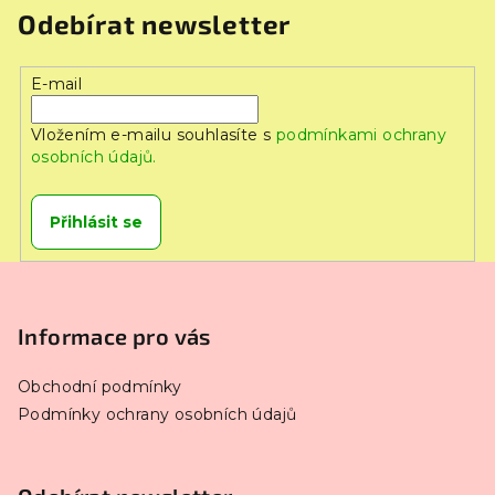
Odebírat newsletter
E-mail
Vložením e-mailu souhlasíte s
podmínkami ochrany
osobních údajů.
Přihlásit se
Z
á
p
Informace pro vás
a
Obchodní podmínky
t
Podmínky ochrany osobních údajů
í