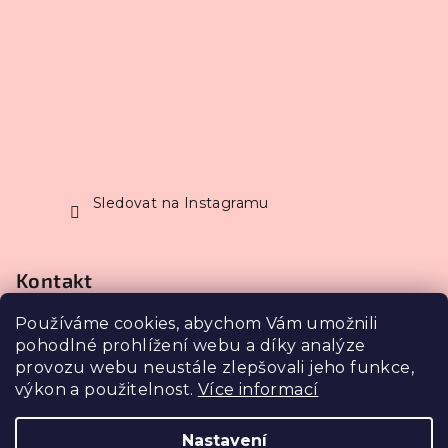
Sledovat na Instagramu
Kontakt
Používáme cookies, abychom Vám umožnili
info
@
petrasestakova.cz
pohodlné prohlížení webu a díky analýze
602 355 544
provozu webu neustále zlepšovali jeho funkce,
výkon a použitelnost.
Více informací
Nastavení