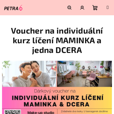
Přejít
na
obsah
Nákupn
Hledat
Přihlášení
Voucher na individuální
košík
kurz líčení MAMINKA a
jedna DCERA