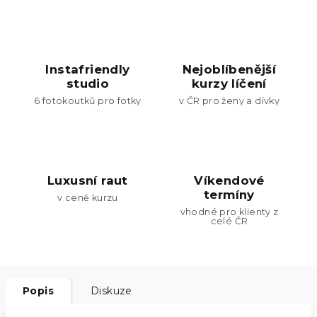
Instafriendly
Nejoblíbenější
studio
kurzy líčení
6 fotokoutků pro fotky
v ČR pro ženy a dívky
Luxusní raut
Víkendové
termíny
v ceně kurzu
vhodné pro klienty z
celé ČR
Popis
Diskuze