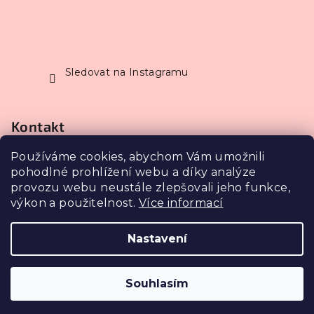
Sledovat na Instagramu
Kontakt
Používáme cookies, abychom Vám umožnili
info
@
petrasestakova.cz
pohodlné prohlížení webu a díky analýze
602 355 544
provozu webu neustále zlepšovali jeho funkce,
výkon a použitelnost.
Více informací
Nastavení
Copyright 2026
Make-up studio Šestá krása s.r.o.
.
Všechna práva vyhrazena.
Upravit nastavení
cookies
Souhlasím
Vytvořil Shoptet