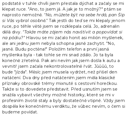
podstatě v tuhle chvíli jsem přestala dýchat a začaly se mi
klepat ruce. "Ano, to jsem já. A jak je to možný?" ptám se
naprosto nemožně.
"No, můžete být na sebe hrdá, pan Šíp
si Vás vybral osobně."
Tak jestli do teď se mi klepaly jenom
ruce, po téhle větě jsem se rozklepala celá. Jo, adrenalin
dělá divy.
"Takže máte zájem nás navštívit a popovídat si
na pódiu?"
Hlavou se mi začalo honit asi milión myšlenek,
ale ani jednu jsem nebyla schopna jasně zachytit. "No,
jasně. Budu poctěna!" Položím telefon a první jasná
myšlenka byla - tak tohle se mi snad zdálo. Jo ta byla
konečně zřetelná. Pak ani nevím jak jsem došla k autu a
vevnitř jsem začala nekontrolovatelně řvát. Jůůůů, to
bude "jízda". Měsíc jsem musela vydržet, než přišel den
natáčení. Dva dny před natáčením jsem měla klasické
příznaky obrovské trémy mixnuté s cestovní horečkou.
Takže si to dovedete představit. Před usnutím jsem se
snažila vybavit všechny možné historky, které se mi v
profesním životě staly a byly dostatečně vtipné. Vždy jsem
dospěla ke konečnému verdiktu, že vůbec nevím, o čem si
budeme povídat.