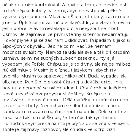
nějak neumím kontrolovat. A navíc ta tma, ani nevím jestli
tu leží nějaké kabely na zemi, abych nevstoupila pěkně
vyseknutým pádem. Mluví pan Šíp a je to tady, zazní moje
jméno. Úplně se mi zatmělo v hlavě. Jdu, ale vlastně nevím
jestli dobře. Hlavně nezakopnout a nevyzout se z bot.
Úsměv! Je zajímavé, že první vteřiny si téměř nepamatuju.
Hovor plyne a já se začínám uklidňovat. Připadám si jako u
Šípových v obýváku. Jediné co mi vadí, že nemám
možnost svlažit rty. Nervozita udělala své a tak při každém
úsměvu se mi na suchých zubech zaseknou rty a já
vypadám jak Fofola. Chápu, že je to divný, ale nejde mi bez
rtů dál mluvit. Musím je olíznout jazykem , abych rty
uvolnila. Musím to opakovat několikrát. Budu vypadat jak
blb, neee! Pan Šíp je prostě úžasnej a dokáže držet linku
hovoru a nenechá se ničím odradit. Chytá mě na každém
slově a využívá dvojsmyslnost češtiny. Směju se a
roztávám. Je prostě dobrej! Dělá narážky na způsob mého
sezení a na boty. Nenechám se dlouho pobízet a botu
sundavám a dávám mu čuchnout na pódiu. Řekl si o to v
zákulisí a tak to má! Škoda, že ten čas tak rychle letí.
Půlhodinka vyměřená na mě je pryč a už se vítá s Felixem.
Tohle je zajímavý rozhovor, ale chudák Felix trpí žízní