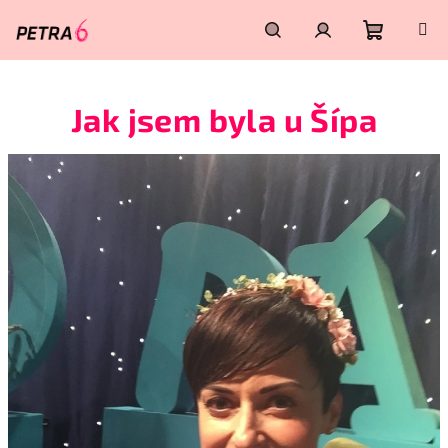
Přejít
na
obsah
Nákupn
Hledat
Přihlášení
Jak jsem byla u Šípa
košík