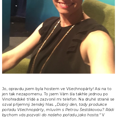
Jo, opravdu jsem byla hostem ve Všechnopárty! Asi na to
jen tak nezapomenu. To jsem Vám šla takhle jednou po
Vinohradské třídě a zazvonil mi telefon. Na druhé straně se
ozval příjemný ženský hlas.
„Dobrý den, tady produkce
pořadu Všechnopárty, mluvím s Petrou Šestákovou? Rádi
bychom vás pozvali do našeho pořadu jako hosta.“
V