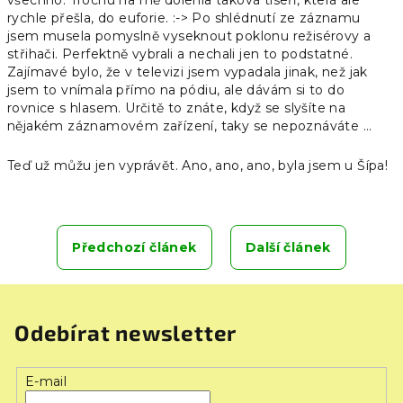
všechno. Trochu na mě dolehla taková tíseň, která ale
rychle přešla, do euforie. :-> Po shlédnutí ze záznamu
jsem musela pomyslně vyseknout poklonu režisérovy a
střihači. Perfektně vybrali a nechali jen to podstatné.
Zajímavé bylo, že v televizi jsem vypadala jinak, než jak
jsem to vnímala přímo na pódiu, ale dávám si to do
rovnice s hlasem. Určitě to znáte, když se slyšíte na
nějakém záznamovém zařízení, taky se nepoznáváte ...
Teď už můžu jen vyprávět. Ano, ano, ano, byla jsem u Šípa!
Předchozí článek
Další článek
Odebírat newsletter
E-mail