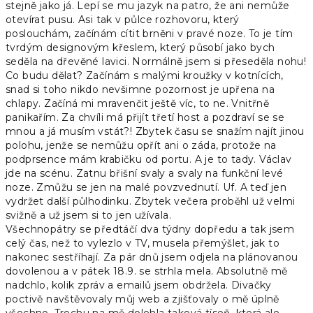
stejně jako já. Lepí se mu jazyk na patro, že ani nemůže
otevírat pusu. Asi tak v půlce rozhovoru, který
poslouchám, začínám cítit brněni v pravé noze. To je tím
tvrdým designovým křeslem, který působí jako bych
seděla na dřevěné lavici. Normálně jsem si přeseděla nohu!
Co budu dělat? Začínám s malými kroužky v kotnících,
snad si toho nikdo nevšimne pozornost je upřena na
chlapy. Začíná mi mravenčit ještě víc, to ne. Vnitřně
panikařím. Za chvíli má přijít třetí host a pozdraví se se
mnou a já musím vstát?! Zbytek času se snažím najít jinou
polohu, jenže se nemůžu opřít ani o záda, protože na
podprsence mám krabičku od portu. A je to tady. Václav
jde na scénu. Zatnu břišní svaly a svaly na funkční levé
noze. Zmůžu se jen na malé povzvednutí. Uf. A teď jen
vydržet další půlhodinku. Zbytek večera proběhl už velmi
svižně a už jsem si to jen užívala.
Všechnopátry se předtáčí dva týdny dopředu a tak jsem
celý čas, než to vylezlo v TV, musela přemýšlet, jak to
nakonec sestříhají. Za pár dnů jsem odjela na plánovanou
dovolenou a v pátek 18.9. se strhla mela. Absolutně mě
nadchlo, kolik zpráv a emailů jsem obdržela. Divačky
poctivě navštěvovaly můj web a zjišťovaly o mě úplně