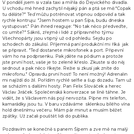
V pondělí jsem si vzala taxi a mířila do Dejvického divadla.
U vchodu mě hned zachytil nějaký pán a ptá se mě:"Copak
tu děláte?" Teď můžu potrénovat vtipnou odpověď a tak
rychle kontruju: "Jsem hostem u pan Šípa, budu dneska
vystupovat." Pán ihned reaguje: "No tak něco předveďte,
co umíte?" Sákriš, zřejmě i lidé z přípravného týmu
Všechnopárty jsou vtipný už od pohledu. Sejdu po
schodech do zákulisí. Příjemná paní produkční mi říká jak
se připravit. "Teď dostanete mikrofonek a port. Připevní
vám ho na podprsenku. Pak jděte na pódium a protože
jste první host, vaše je to zelené křeslo. Zkuste si do něj
sednout a pak něco říkejte. Režie si zkusí jak zníte do
mikrofonu." Opravdu první host! To není možný! Adrenalin
mi najíždí do žil. Pořídím rychlé selfie a šup dozadu. Tam už
se scházím s dalšími hosty. Pan Felix Slováček a herec
Václav Jiráček. Společenská konverzace se líně táhne. Je
vidět, že s Václavem nás pojí nervozita. Pípne mi telefon,
kamarádky jsou tu. V baru vzdáváme sklenkou bílého vína
hold dnešnímu večeru. Mám pár minut a musím běžet
zpátky. Už začali pouštět lidi do publika.
Pozdravím se konečně s panem Šípem a zve mě na malý