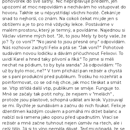
pohovorek do své šatny. Nic nepřipravuje předem, jen
upozorní ať moc nepovídám a nechávám ho vstupovat do
hovoru. Takhle se u nějvystřídají všichni hosté. Čekání je
snad to nejhorší, co znám. Na cokoli čekat mi jde jen s
obtížemi a je to pro mě vždycky lekce. Postáváme v
malém prostoru, který je temný, a povídáme. Najednou si
Václav všimne mých bot. "Jé, to jsou Mely ty boty vaše, že
jo? Ty co voní?" "No jasně to jsou přesně ony." odpovídám.
Náš rozhovor zachytí Felix a ptá se: "Jak voní?" Pohotově
sudávám novou lodičku a dávám přičuchnout Felixovi. To
uvidí Karel a hned taky přivoní a říká:" To jsme si měli
nechat na pódium, to by byla sranda." Já odpovídám: "To
už by bylo moc, ne?" V tom přichází pan režisér a chystá
se s paní produkční před publikum. Trošku ho rozehřát a
poinformovat, co se od něj chce, jak moc tleskat a smát
se. Vtip střídá další vtip, publikum se směje. Funguje to.
Mně se začaly tak potit nohy, že nejsem v "melách" ,
protože jsou plastové, schopná udělat ani krok. Vyzouvají
se mi. Rychle je sundávám a začnu do nich foukat. Felix je
džentlmen každým coulem a pomáhá mi držet balanc a
nabízí svá ramena jako oporu před upadnutím. Vrací se
režisér a mně začne tuhnout nejen úsměv na rtech, ale i
celý tělo. Já si to víno neměla dávat. Teď mi připadá, že se